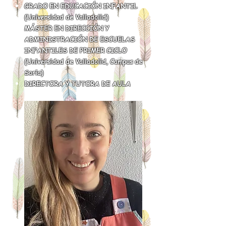
GRADO EN EDUCACIÓN INFANTIL
(Universidad de Valladolid)
MÁSTER EN DIRECCIÓN Y
ADMINISTRACIÓN DE ESCUELAS
INFANTILES DE PRIMER CICLO
(Universidad de Valladolid, Campus de
Soria
)
DIRECTORA Y TUTORA DE AULA